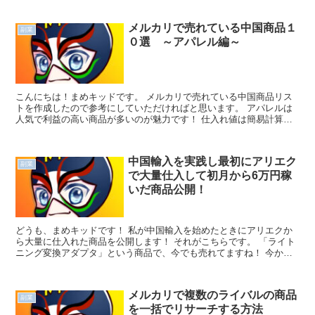
メルカリで売れている中国商品１
副業
０選 ～アパレル編～
こんにちは！まめキッドです。 メルカリで売れている中国商品リス
トを作成したので参考にしていただければと思います。 アパレルは
人気で利益の高い商品が多いのが魅力です！ 仕入れ値は簡易計算
１元 × ３２円として算出してい...
中国輸入を実践し最初にアリエク
副業
で大量仕入して初月から6万円稼
いだ商品公開！
どうも、まめキッドです！ 私が中国輸入を始めたときにアリエクか
ら大量に仕入れた商品を公開します！ それがこちらです。 「ライト
ニング変換アダプタ」という商品で、今でも売れてますね！ 今から
数年前になり...
メルカリで複数のライバルの商品
副業
を一括でリサーチする方法