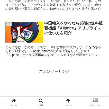
こんにちは、まめキッドです！ 今回は、メルカリで「いいね」を付
けてくれた方の、アカウントを特定する方法をご紹介します。 自分
の売り切れた商品に何個もいいねがつくのはちょっと気持ち悪いです
よね。 何とかこのいいねした...
中国輸入をやるなら必須の無料拡
副業
張機能「Aliprice」アリプライス
の使い方を紹介
こんにちは、まめキッドです。 本日は中国輸入のリサーチをめちゃ
くちゃ効率化するGoogle chromeの拡張機能を紹介します！
「Aliprice」という拡張機能ですが、メルカリなどの画像からワンタ
ッチで中国の仕入れサ...
スポンサーリンク
ホーム
検索
トップ
サイドバー