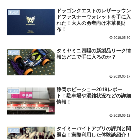
ドラゴンクエストのレザーラウン
未分類
ドファスナーウォレットを手に入
れた！大人の勇者向け本革長財
布！
2019.05.30
タミヤミニ四駆の新製品リーク情
未分類
報はどこで手に入るのか？
2019.05.17
静岡ホビーショー2019レポー
未分類
ト！駐車場や混雑状況などの詳細
情報！
2019.05.12
タイミーバイトアプリの評判と問
未分類
題点！実際利用した体験談紹介！