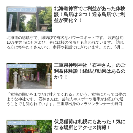
北海道神宮でご利益があった体験
パワースポット 穴場
談！鳥居は３つ！通る鳥居でご利
益が変化？！
北海道の総鎮守で、縁結びで有名なパワースポットです。 境内は約
18万平方ｍにもおよび、春には桜の名所とも言われています。 訪れ
る方は毎年たくさんいて、参拝や初詣でにぎわいます。また、6月に
北海道神宮例祭があり、神輿や山車が練り歩...
三重県神明神社「石神さん」のご
パワースポット 穴場
利益体験談！縁結び効果はあるの
か？！
「女性の願いを１つだけ叶えてくれる」という、女性にとっては夢の
ような神社です。 石神さんは、芸能人やスポーツ選手がお忍びで通
うことでも知られています。三重県出身のマラソンランナーの野口み
ずきさんが神明神社で買った「石神さん」のお守りを...
伏見稲荷は札幌にもあった！気に
パワースポット 穴場
なる場所とアクセス情報！