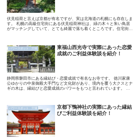
伏見稲荷と言えば京都が有名ですが、実は北海道の札幌にも存在しま
す。 札幌の高級住宅街にある伏見稲荷神社は、緑の木々と朱い鳥居
がマッチングしていて、とても綺麗で落ち着くところです。住宅街と
いうこともあり、車でしか行けませんが、いつも人が...
東福山西光寺で実際にあった恋愛
パワースポット 穴場
成就のご利益体験談を紹介！
静岡県磐田市にある縁結び・恋愛成就で有名なお寺です。 徳川家康
公ゆかりの中泉御殿大手門など文化財があり、境内を覆う大クスとナ
ギの木は、縁結びと恋愛成就のパワーをもつと言われています。 恋
愛成就のお参りには順路があり、それに従って...
京都下鴨神社の実際にあった縁結
パワースポット 穴場
びご利益体験談を紹介！