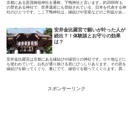
京都にある賀茂御祖神社を通称、下鴨神社と言います。約2000年も
の歴史ある神社で、世界遺産にも登録されている、日本を代表する神
社のひとつです。ここ下鴨神社は、縁結びや安産などのご利益がある
ことで知られているパワースポットでもあります。 ...
安井金比羅宮で願いが叶った人が
パワースポット 穴場
続出？！体験談とお守りの効果
は？
安井金比羅宮は京都にある縁結びや縁切りの神社です。ロケ地などに
も使われていて、お札が通り抜ける岩にびっしりあります。その岩を
縁結びを願ってくぐり、裏にでて、縁切りを願ってくぐります。異世
界じみた気を感じますし、実際感受性豊かな方は不思議な力...
スポンサーリンク