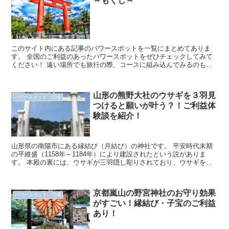
～もくじ～
このサイト内にある記事のパワースポットを一覧にまとめてありま
す。 全国のご利益のあったパワースポットをぜひチェックしてみて
ください！ 遠い場所でも旅行の際、コースに組み込んでみるのもい
いかもしれませんね！ 全国のパワー...
山形の熊野大社のウサギを３羽見
パワースポット 穴場
つけると願いが叶う？！ご利益体
験談を紹介！
山形県の南陽市にある縁結び（月結び）の神社です。 平安時代末期
の平維盛（1158年～1184年）により建設されたという説がありま
す。 本殿の裏には、ウサギが三羽隠し彫りされており、ウサギを三
羽見つけると願い事が成就すると言われており...
京都嵐山の野宮神社のお守り効果
パワースポット 穴場
がすごい！縁結び・子宝のご利益
あり！