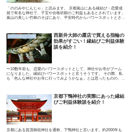
「ののみやじんじゃ」と読みます。 京都嵐山にある縁結び・恋愛成
就で有名な神社で、子宝や合格祈願のご利益もあるとされています。
嵐山の美しい竹林のそばにあり、平安時代からパワースポットとされ
ていたようです。 現在も、若い女性を中心にとて...
西新井大師の露店で買える指輪の
パワースポット 穴場
効果がすごい！縁結びご利益体験
談を紹介！
〜10数年前も、恋愛のパワースポットとして、神社やお寺がブーム
になりました。縁結びパワースポットと言うそうです。 その際、私
も「色んな神社やお寺に行ってみようかなぁ」とは思ったものの、な
かなか踏み切れなかった時、メディアで知った場所が、東...
京都下鴨神社の実際にあった縁結
パワースポット 穴場
びご利益体験談を紹介！
京都にある賀茂御祖神社を通称、下鴨神社と言います。約2000年も