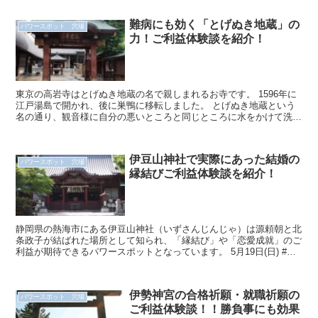
難病にも効く「とげぬき地蔵」の
パワースポット 穴場
力！ご利益体験談を紹介！
東京の高岩寺はとげぬき地蔵の名で親しまれるお寺です。 1596年に
江戸湯島で開かれ、後に巣鴨に移転しました。 とげぬき地蔵という
名の通り、観音様に自分の悪いところと同じところに水をかけて洗う
と、良くなると言われています。 住所...
伊豆山神社で実際にあった結婚の
パワースポット 穴場
縁結びご利益体験談を紹介！
静岡県の熱海市にある伊豆山神社（いずさんじんじゃ）は源頼朝と北
条政子が結ばれた場所として知られ、「縁結び」や「恋愛成就」のご
利益が期待できるパワースポットとなっています。 5月19日(日) #静
岡県熱海市伊豆山 に行って来ま...
伊勢神宮の合格祈願・就職祈願の
パワースポット 穴場
ご利益体験談！！勝負事にも効果