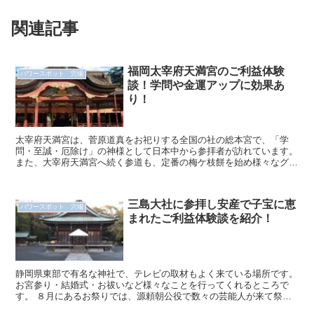
関連記事
福岡太宰府天満宮のご利益体験
パワースポット 穴場
談！学問や金運アップに効果あ
り！
太宰府天満宮は、菅原道真をお祀りする全国の社の総本宮で、「学
問・至誠・厄除け」の神様として日本中から参拝者が訪れています。
また、大宰府天満宮へ続く参道も、定番の梅ケ枝餅を始め様々なグル
メや土産物が売られており、人気の理由のひとつでも...
三島大社に参拝し安産で子宝に恵
パワースポット 穴場
まれたご利益体験談を紹介！
静岡県東部で有名な神社で、テレビの取材もよく来ている場所です。
お宮参り・結婚式・お祓いなど様々なことを行ってくれるところで
す。 ８月にあるお祭りでは、源頼朝公役で数々の芸能人が来て祭り
を盛り上げてくれることでも有名です。 三...