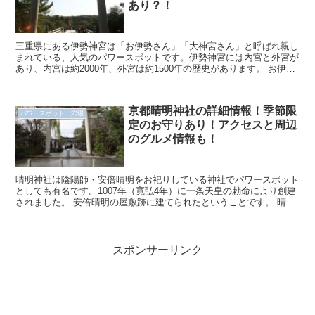
あり？！
三重県にある伊勢神宮は「お伊勢さん」「大神宮さん」と呼ばれ親し
まれている、人気のパワースポットです。伊勢神宮には内宮と外宮が
あり、内宮は約2000年、外宮は約1500年の歴史があります。 お伊勢
参りの決まりとして、外宮から先にお参りす...
京都晴明神社の詳細情報！季節限
パワースポット 穴場
定のお守りあり！アクセスと周辺
のグルメ情報も！
晴明神社は陰陽師・安倍晴明をお祀りしている神社でパワースポット
としても有名です。1007年（寛弘4年）に一条天皇の勅命により創建
されました。 安倍晴明の屋敷跡に建てられたということです。 晴明
神社の詳細情報 【参拝について】 ...
スポンサーリンク