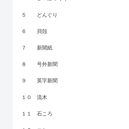
５ どんぐり
６ 貝殻
７ 新聞紙
８ 号外新聞
９ 英字新聞
１０ 流木
１１ 石ころ