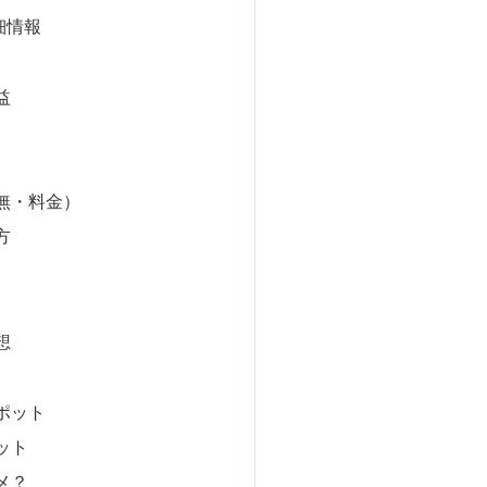
細情報
益
無・料金）
方
想
ポット
ット
メ？